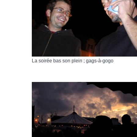
La soirée bas son plein ; gags-à-gogo