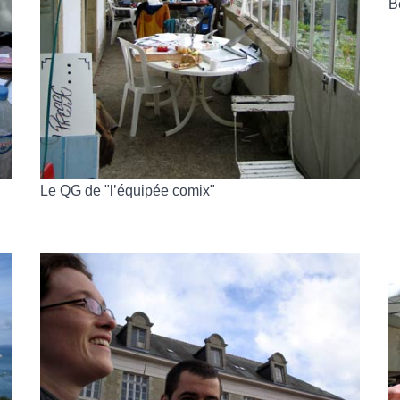
B
Le QG de "l’équipée comix"