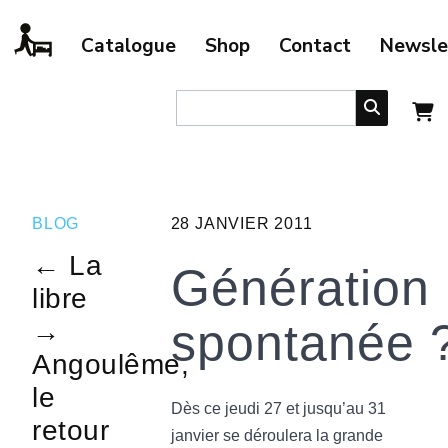
Catalogue
Shop
Contact
Newsle
BLOG
28 JANVIER 2011
← La
Génération
libre
spontanée 
→
Angoulême,
le
Dès ce jeudi 27 et jusqu’au 31
retour
janvier se déroulera la grande