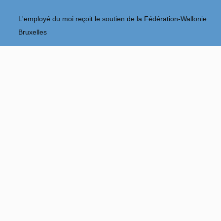
L'employé du moi reçoit le soutien de la Fédération-Wallonie
Bruxelles