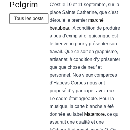
Pelgrim
C’est le 10 et 11 septembre, sur la
place Sainte Catherine, que c’est
Tous les posts
déroulé le premier
marché
beaubeau
. A condition de produire
à peu d’exmplaire, quiconque est
le bienvenu pour y présenter son
travail. Que ce soit en graphisme,
artisanat, à condition d’y présenter
quelque chose de neuf et
personnel. Nos vieux comparces
d’Habeas Corpus nous ont
proposé d’ y participer avec eux.
Le cadre était agréable. Pour la
musique, la carte blanche a été
donnée au label
Matamore
, ce qui
assurait une qualité et une
faîcheur. Notament avec V.O. Ou