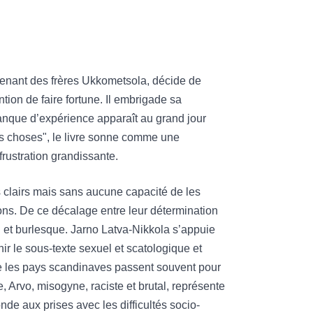
eprenant des frères Ukkometsola, décide de
ntion de faire fortune. Il embrigade sa
nque d’expérience apparaît au grand jour
es choses", le livre sonne comme une
rustration grandissante.
irs clairs mais sans aucune capacité de les
sions. De ce décalage entre leur détermination
el et burlesque. Jarno Latva-Nikkola s’appuie
ir le sous-texte sexuel et scatologique et
 que les pays scandinaves passent souvent pour
 Arvo, misogyne, raciste et brutal, représente
nde aux prises avec les difficultés socio-