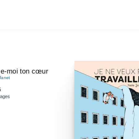
e-moi ton cœur
Janet
6
pages