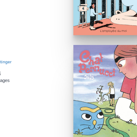
tinger
4
pages