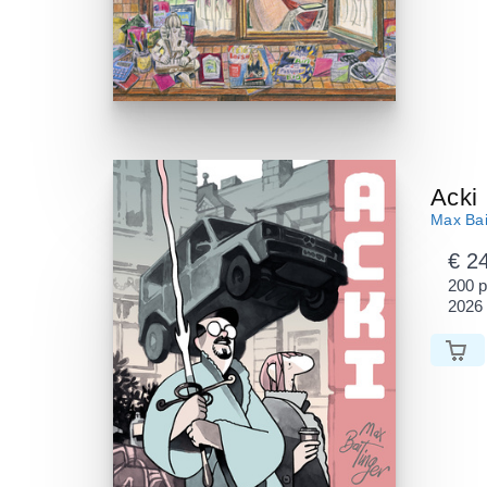
Acki
Max Bai
€ 2
200 
2026