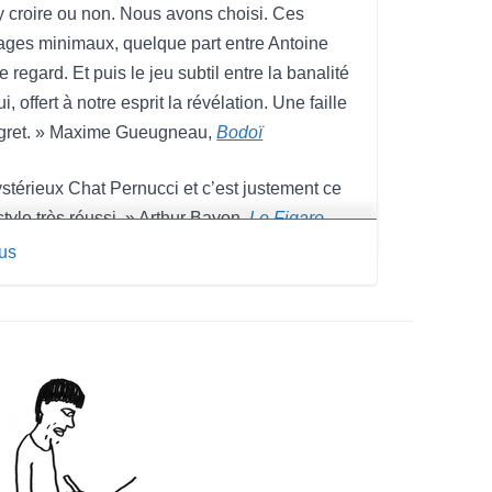
 y croire ou non. Nous avons choisi. Ces
nages minimaux, quelque part entre Antoine
 regard. Et puis le jeu subtil entre la banalité
, offert à notre esprit la révélation. Une faille
egret. » Maxime Gueugneau,
Bodoï
ystérieux Chat Pernucci et c’est justement ce
style très réussi. » Arthur Bayon,
Le Figaro
lus
olienne sur la fabrication commerciale d’une
F