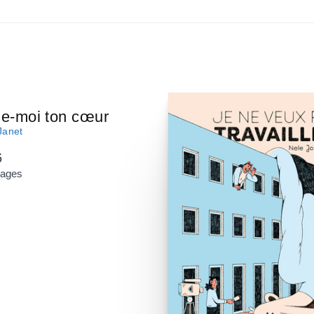
e-moi ton cœur
Janet
6
pages