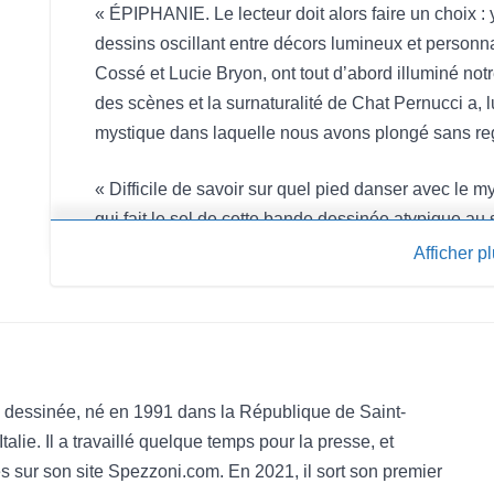
« ÉPIPHANIE. Le lecteur doit alors faire un choix :
dessins oscillant entre décors lumineux et person
Cossé et Lucie Bryon, ont tout d’abord illuminé notre
des scènes et la surnaturalité de Chat Pernucci a, lui
mystique dans laquelle nous avons plongé sans r
« Difficile de savoir sur quel pied danser avec le m
qui fait le sel de cette bande dessinée atypique au 
Afficher p
« Un ovni total ! (...) C’est presque une fable warh
icone. » Xavier Vanbuggenhout,
La Première RTB
nde dessinée, né en 1991 dans la République de Saint-
alie. Il a travaillé quelque temps pour la presse, et
es sur son site Spezzoni.com. En 2021, il sort son premier