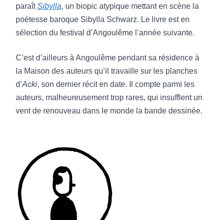
plus fin tendant vers une épure des plus
paraît
Sibylla
, un biopic atypique mettant en scène la
esthétiques. » Anoeta,
Zoo Le Mag
poétesse baroque Sibylla Schwarz. Le livre est en
sélection du festival d’Angoulême l’année suivante.
«
Acki
se révèle une œuvre graphique en
expérimentation constante, cherchant
C’est d’ailleurs à Angoulême pendant sa résidence à
perpétuellement à donner corps à l’évocation
la Maison des auteurs qu’il travaille sur les planches
des pensées et souvenirs dans un absurde
d’
Acki
, son dernier récit en date. Il compte parmi les
drôle toujours charrié par une humanité
auteurs, malheureusement trop rares, qui insufflent un
forte. » Liam Debruel,
Culturaddict
vent de renouveau dans le monde la bande dessinée.