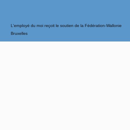
L'employé du moi reçoit le soutien de la Fédération-Wallonie
Bruxelles