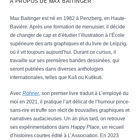
À PROPOS DE
MAX BAITINGER
et parfois (très) impressionnant de maîtrise
graphique et narrative, tant Max Baitinger
Max Baitinger est né en 1982 à Penzberg, en Haute-
essaie et réussit souvent à proposer "autre
Bavière. Après une formation de menuisier, il décide
chose" en bande dessinée. » Olivier Van
de changer de cap et d’étudier l’illustration à l’École
Vaerenbergh,
Focus Vif
supérieure des arts graphiques et du livre de Leipzig,
où il vit toujours aujourd’hui. Durant ce cursus, il
« Une ode graphique, aussi, à la légèreté, au
travaille sur ses premières bandes dessinées, qui
souffle, à la vie, brillamment exécutée au
seront publiées dans diverses anthologies
feutre et aux lavis, par un auteur vraiment
internationales, telles que Kuš ou Kutikuti.
inspiré. » Frank Guigue,
Planete BD
Avec
Röhner
, son premier livre traduit à L’employé du
« Le livre fonctionne globalement comme une
moi en 2021, il pratique l’art délicat de l’humour pince-
BD mentale. Les cases reflètent les états
sans-rire et truffe son récit de trouvailles graphiques et
émotionnels des personnages qui évoluent
narratives audacieuses. Un an plus tard, on retrouve
parfois dans des univers sans décors,
ses expérimentations dans
Happy Place
, un recueil
comme coupé du monde. Le trait se fait alors
d’histoires courtes édité à L’Association. En 2023