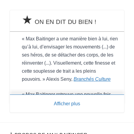
★
ON EN DIT DU BIEN !
« Max Baitinger a une manière bien à lui, rien
qu’à lui, d’envisager les mouvements (...) de
ses héros, de se détacher des corps, de les
réinventer (...). Visuellement, cette finesse et
cette souplesse de trait a les pleins
pouvoirs. » Alexis Seny,
Branchés Culture
« Max Baitinger retrouve une nouvelle fois
ses réflexes de brasseur de la banalité et la
Afficher plus
transforme en une mixture à la saveur
inattendue. » Maxime Gueugneau,
BoDoï
« Roman graphique atypique de bout en bout